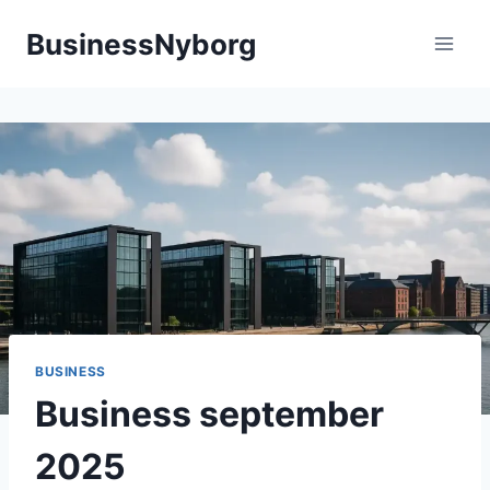
Fortsæt
BusinessNyborg
til
indhold
BUSINESS
Business september
2025