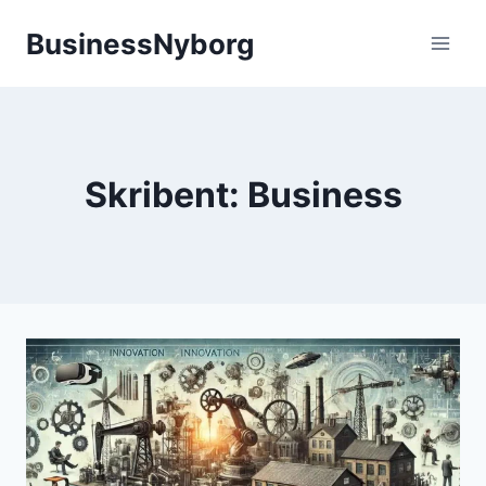
Fortsæt
BusinessNyborg
til
indhold
Skribent: Business